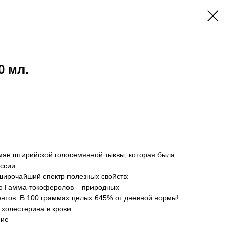
0 мл.
мян штирийской голосемянной тыквы, которая была
ссии.
 широчайший спектр полезных свойств:
о Гамма-токоферолов – природных
нтов. В 100 граммах целых 645% от дневной нормы!
 холестерина в крови
ние