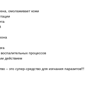
гена, омолаживает кожи
нтации
ита
й
рона
зга
 воспалительных процессов
ым действием
во – это супер-средство для изгнания паразитов!!!